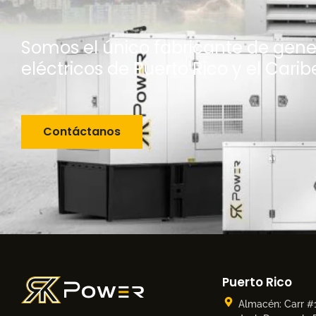
Somos el único fabricante de gen
eléctricos de Puerto Rico y el Carib
Contáctanos
Puerto Rico
Almacén: Carr #1