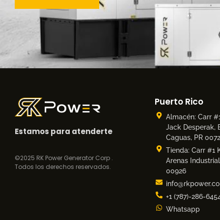
Puerto Rico
Almacén: Carr #1
Jack Desperak, B
Estamos para atenderte
Caguas, PR 007
Tienda: Carr #1
©2025 RK Power Generator Corp .
Arenas Industria
Todos los derechos reservados.
00926
info@rkpower.c
+1 (787)-286-645
Whatsapp