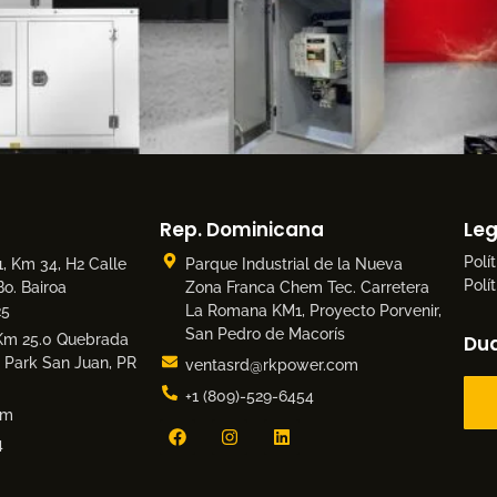
Rep. Dominicana
Leg
Polí
,
Km 34, H2 Calle
Parque Industrial de la Nueva
Polí
o. Bairoa
Zona Franca Chem Tec. Carretera
25
La Romana KM1, Proyecto Porvenir,
San Pedro de Macorís
 Km 25.0 Quebrada
Dud
l Park San Juan, PR
ventasrd@rkpower.com
+1 (809)-529-6454
om
4